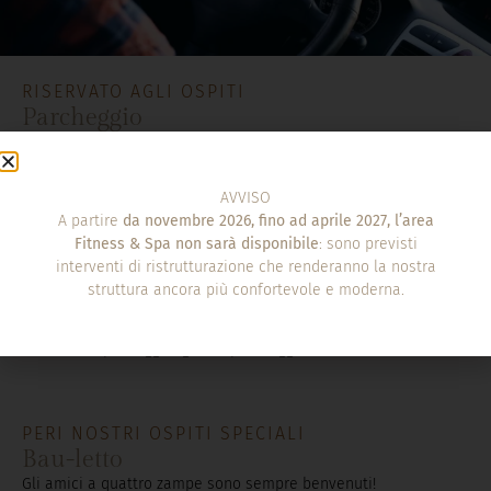
RISERVATO AGLI OSPITI
Parcheggio
Il nostro hotel dispone di
parcheggio scoperto
, in una corte
condominiale adiacente alla struttura ed è adatto anche ad
auto di grandi dimensioni. I posti sono limitati ed è richiesta la
prenotazione anticipata (il servizio è a pagamento).
Per minivan o van, vi invitiamo a contattarci direttamente, così
da verificare la disponibilità degli spazi più ampi.
Una volta arrivati, gli ospiti potranno sostare di fronte
all’ingresso dell’hotel per scaricare i bagagli; successivamente,
il nostro staff si occuperà di fornire tutte le indicazioni
necessarie per raggiungere il parcheggio.
PERI NOSTRI OSPITI SPECIALI
Bau-letto
Gli amici a quattro zampe sono sempre benvenuti!
Rifiuta cookie non necessari ✕