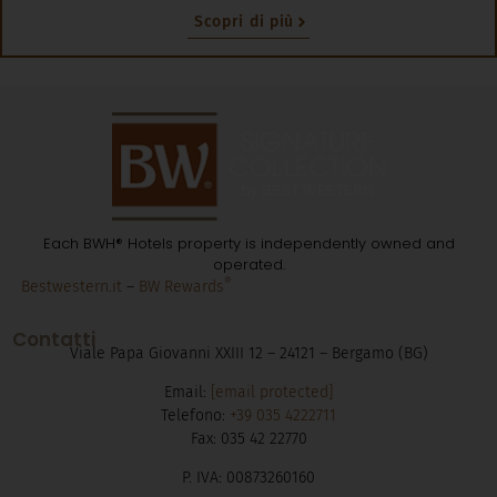
Each BWH® Hotels property is independently owned and
operated.
®
Bestwestern.it
–
BW Rewards
Contatti
Viale Papa Giovanni XXIII 12 – 24121 – Bergamo (BG)
Email:
[email protected]
Telefono:
+39 035 4222711
Fax: 035 42 22770
P. IVA: 00873260160
CIR: 016024-ALB-00007