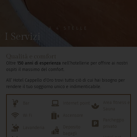
A 4 STELLE
AVVISO
I Servizi
A partire
da novembre 2026, fino ad aprile 2027, l’area
Fitness & Spa non sarà disponibile
: sono previsti
interventi di ristrutturazione che renderanno la nostra
Qualità e comfort
struttura ancora più confortevole e moderna.
Oltre
150 anni di esperienza
nell’hotellerie per offrire ai nostri
ospiti il massimo del comfort.
All’ Hotel Cappello d’Oro trovi tutto ciò di cui hai bisogno per
rendere il tuo soggiorno unico e indimenticabile.
Area fitness e
Bar
Internet point
Sauna
Wi Fi
Ascensore
Parcheggio
privato
Deposito
Lavanderia
bagagli
Hotel pet-
Terrazza Relax