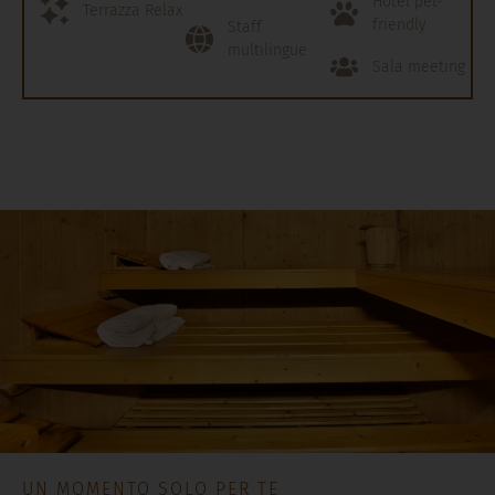
friendly
Staff
multilingue
Sala meeting
UN MOMENTO SOLO PER TE
Relax & Sport