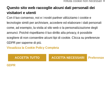
Rifiuta cookie non necessari ✕
Questo sito web raccoglie alcuni dati personali dei
visitatori e utenti
Con il tuo consenso, noi e i nostri partner utilizziamo i cookie e
tecnologie simili per archiviare, accedere ed elaborare i dati personali
come, ad esempio, la visita al sito web o la personalizzazione degli
annunci. Poiché rispettiamo il tuo diritto alla privacy, è possibile
scegliere di non consentire alcuni tipi di cookie. Clicca su preferenze
GDPR per saperne di più.
Visualizza la Cookie Policy Completa
Le Camere
ACCETTA TUTTO
ACCETTA NECESSARI
Preferenze
Le nostre
83 camere
di varie tipologie permettono di
GDPR
scegliere la sistemazione ideale in base alle esigenze
dell’ospite. Abbiamo studiato ogni dettaglio per rendere il tuo
soggiorno unico e non farti mancare nulla.