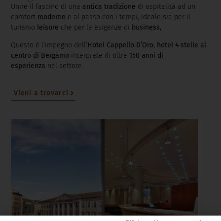
Unire il fascino di una
antica tradizione
di ospitalità ad un
comfort
moderno
e al passo con i tempi, ideale sia per il
turismo
leisure
che per le esigenze di
business,
Questo è l’impegno dell’
Hotel Cappello D’Oro
,
hotel 4 stelle al
centro di Bergamo
interprete di oltre
150 anni di
esperienza
nel settore.
Vieni a trovarci